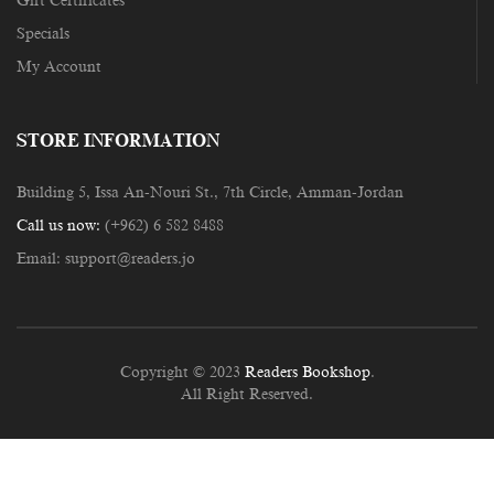
Gift Certificates
Specials
My Account
STORE INFORMATION
Building 5, Issa An-Nouri St., 7th Circle, Amman-Jordan
Call us now:
(+962) 6 582 8488
Email:
support@readers.jo
Copyright © 2023
Readers Bookshop
.
All Right Reserved.