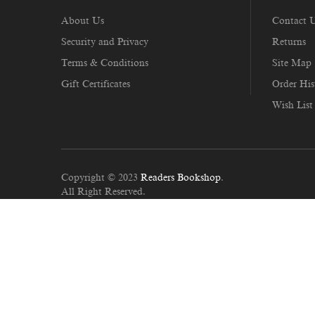
About Us
Contact 
Security and Privacy
Returns
Terms & Conditions
Site Map
Gift Certificates
Order His
Wish List
Copyright © 2023
Readers Bookshop
.
All Right Reserved.