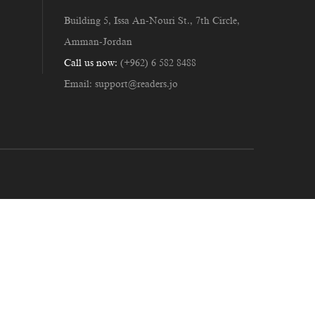
Building 5, Issa An-Nouri St., 7th Circle,
Amman-Jordan
Call us now:
(+962) 6 582 8488
Email:
support@readers.jo