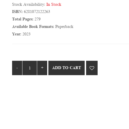
Stock Availability:
In Stock
ISBN:
6281072122263
Total Pages:
279
Available Book Formats:
Paperback
Year:
2023
ADD TO CART