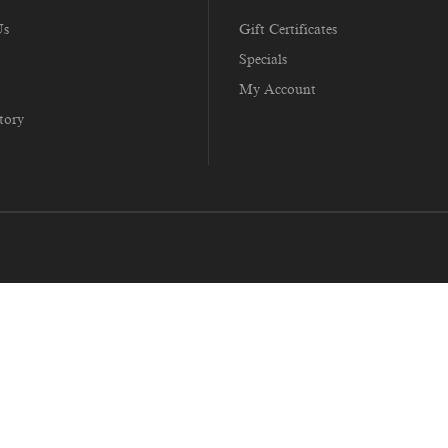
Us
Gift Certificates
Specials
My Account
tory