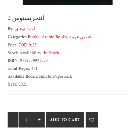
أنتخريستوس 2
By:
أحمد توفيق
Categories
Books
,
Arabic Books
,
قصص عربية
Price:
JOD 9.25
Stock Availability:
In Stock
ISBN:
9789779921570
Total Pages:
431
Available Book Formats:
Paperback
Year:
2021
ADD TO CART