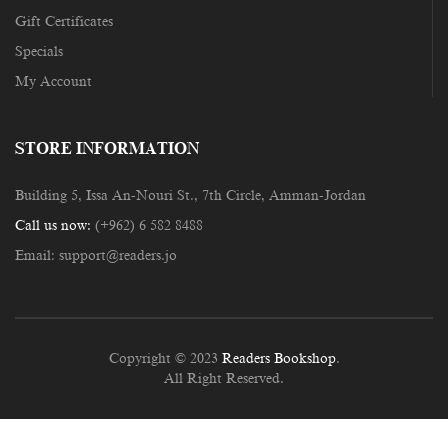
Gift Certificates
Specials
My Account
STORE INFORMATION
Building 5, Issa An-Nouri St., 7th Circle, Amman-Jordan
Call us now:
(+962) 6 582 8488
Email:
support@readers.jo
Copyright © 2023
Readers Bookshop
.
All Right Reserved.