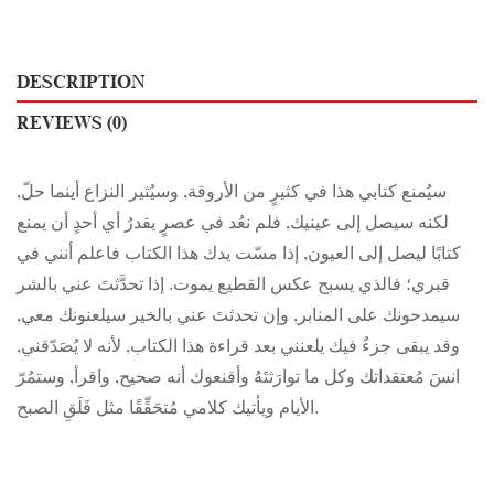
DESCRIPTION
REVIEWS (0)
سيُمنع كتابي هذا في كثيرٍ من الأروقة, وسيُثير النزاع أينما حلّ,
لكنه سيصل إلى عينيك, فلم نعُد في عصرٍ يقدرُ أي أحدٍ أن يمنع
كتابًا ليصل إلى العيون, إذا مسّت يدك هذا الكتاب فاعلم أنني في
قبري؛ فالذي يسبح عكس القطيع يموت. إذا تحدَّثتَ عني بالشر
سيمدحونك على المنابر, وإن تحدثتَ عني بالخير سيلعنونك معي,
وقد يبقى جزءٌ فيك يلعنني بعد قراءة هذا الكتاب, لأنه لا يُصَدّقني,
انسَ مُعتقداتك وكل ما توارَثتَهُ وأقنعوك أنه صحيح, واقرأ, وستمُرّ
الأيام ويأتيك كلامي مُتحَقِّقًا مثل فَلَقِ الصبح.