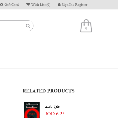
Gift Card
Wish List (0)
Sign In / Register
0
RELATED PRODUCTS
خلايا نائمة
JOD 6.25