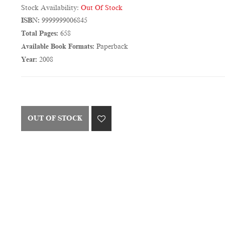
Stock Availability:
Out Of Stock
ISBN:
9999999006845
Total Pages:
658
Available Book Formats:
Paperback
Year:
2008
OUT OF STOCK